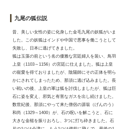
九尾の狐伝説
昔、美しい女性の姿に化身した金毛九尾の妖狐がいま
した。この妖狐はインドや中国で悪事を働こうとして
失敗し、日本に逃げてきました。
狐は玉藻の前という名の優雅な宮廷婦人を装い、鳥羽
上皇（1103～1156）の宮廷に仕えました。狐は上皇
の寵愛を得ておりましたが、陰陽師にその正体を明ら
かにされてしまったため、那須に逃げ込みました。長
い戦いの後、上皇の軍は狐を討伐しましたが、狐は巨
石に姿を変え、邪気と有害なガスを出し続けました。
数世紀後、那須にやって来た僧侶の源翁（げんのう）
和尚（1329～1400）が、石の呪いを解こうと、石に
大きな金槌を振りおろし、3つに打ち砕きました。石
片の1つは会津に、もう1つは備前に飛んで、最後の1