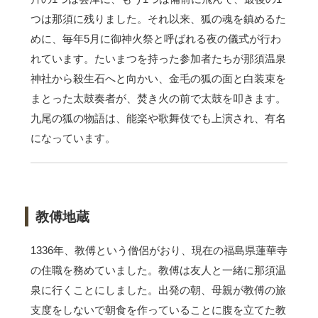
つは那須に残りました。それ以来、狐の魂を鎮めるた
めに、毎年5月に御神火祭と呼ばれる夜の儀式が行わ
れています。たいまつを持った参加者たちが那須温泉
神社から殺生石へと向かい、金毛の狐の面と白装束を
まとった太鼓奏者が、焚き火の前で太鼓を叩きます。
九尾の狐の物語は、能楽や歌舞伎でも上演され、有名
になっています。
教傅地蔵
1336年、教傅という僧侶がおり、現在の福島県蓮華寺
の住職を務めていました。教傅は友人と一緒に那須温
泉に行くことにしました。出発の朝、母親が教傅の旅
支度をしないで朝食を作っていることに腹を立てた教