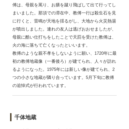
傅は、母親を罵り、お膳を蹴り飛ばして出て行ってし
まいました。那須での滞在中、教傅一行は殺生石を見
に行くと、雷鳴が天地を揺るがし、大地から火災熱湯
が噴出しました。連れの友人は逃げおおせましたが、
母親に酷い仕打ちをしたことで天罰を受けた教傅は、
火の海に落ちて亡くなったといいます。
教傅のような親不孝をしないように願い、1720年に最
初の教傅地蔵像（一番後ろ）が建てられ、人々が訪れ
るようになった。1975年には新しい像が建てられ、2
つの小さな地蔵が隣り合っています。5月下旬に教傅
の追悼式が行われています。
千体地蔵