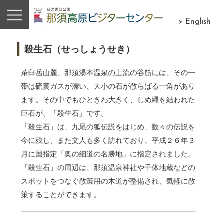
> English
殺生石（せっしょうせき）
茶臼岳山麓、那須湯本温泉の上流の谷筋には、その一
帯は硫黄ガスが漂い、大小の石が散らばる一角があり
ます。その中でもひときわ大きく、しめ縄を結われた
巨石が、「殺生石」です。
「殺生石」は、九尾の狐伝説をはじめ、数々の伝説を
今に残し、また文人も多く訪れており、平成２６年３
月に国指定「奥の細道の名勝地」に指定されました。
「殺生石」の周辺は、那須温泉神社や千体地蔵などの
スポットをつなぐ散策用の木道が整備され、気軽に散
策することができます。