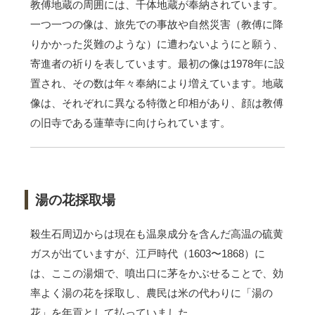
教傅地蔵の周囲には、千体地蔵が奉納されています。
一つ一つの像は、旅先での事故や自然災害（教傅に降
りかかった災難のような）に遭わないようにと願う、
寄進者の祈りを表しています。最初の像は1978年に設
置され、その数は年々奉納により増えています。地蔵
像は、それぞれに異なる特徴と印相があり、顔は教傅
の旧寺である蓮華寺に向けられています。
湯の花採取場
殺生石周辺からは現在も温泉成分を含んだ高温の硫黄
ガスが出ていますが、江戸時代（1603〜1868）に
は、ここの湯畑で、噴出口に茅をかぶせることで、効
率よく湯の花を採取し、農民は米の代わりに「湯の
花」を年貢として払っていました。