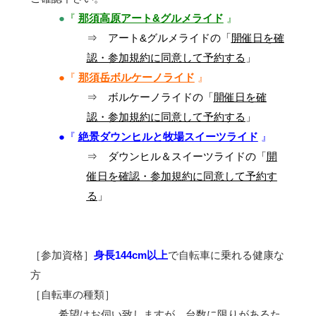
●
『
那須高原アート&グルメライド
』
⇒ アート&グルメライドの「
開催日を確
認・参加規約に同意し
て
予約する
」
●『
那須岳ボルケーノライド
』
⇒ ボルケーノライドの「
開催日を確
認・参加規約に同意
して予約する
」
●『
絶景ダウンヒルと牧場スイーツライド
』
⇒ ダウンヒル＆スイーツライドの「
開
催日を確認・参加規約に
同意して予約す
る
」
［参加資格］
身長144cm以上
で自転車に乗れる健康な
方
［自転車の種類］
希望はお伺い致しますが、台数に限りがあるた