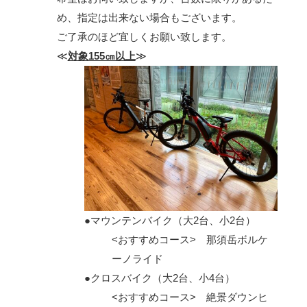
め、指定は出来ない場合もございます。
ご了承のほど宜しくお願い致します。
≪
対象155㎝以上
≫
●マウンテンバイク（大2台、小2台）
<おすすめコース> 那須岳ボルケ
ーノライド
●クロスバイク（大2台、小4台）
<おすすめコース> 絶景ダウンヒ