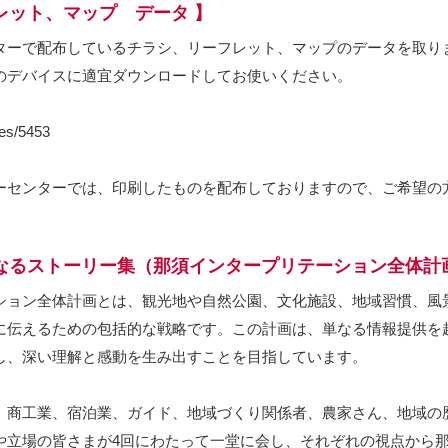
レット、マップ データ 】
ターで配布しているチラシ、リーフレット、マップのデータを取り
々のデバイスに適宜ダウンロードしてお使いください。
ves/5453
ーセンターでは、印刷したものを配布しておりますので、ご希望の
なるストーリー集（那須インタープリテーション全体計
ション全体計画とは、観光地や自然公園、文化施設、地域習慣、風
に伝えるための包括的な戦略です。この計画は、単なる情報提供を
し、深い理解と感動を生み出すことを目指しています。
、商工業、宿泊業、ガイド、地域づくり関係者、農家さん、地域の
や立場の皆さまが4回にわたって一堂に会し、それぞれの視点から