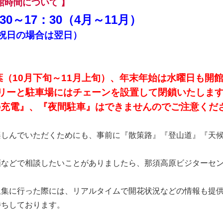
館時間について 】
0～17：30（4
月～11月）
祝日の場合は翌日
）
葉（10月下旬～11月上旬）、年末年始は水曜日も開
リーと駐車場にはチェーンを設置して閉鎖いたしま
の充電』、『夜間駐車』はできませんのでご注意くだ
楽しんでいただくためにも、事前に『散策路』『登山道』『天
画などで相談したいことがありましたら、那須高原ビジターセ
収集に行った際には、リアルタイムで開花状況などの情報も提
待ちしております。