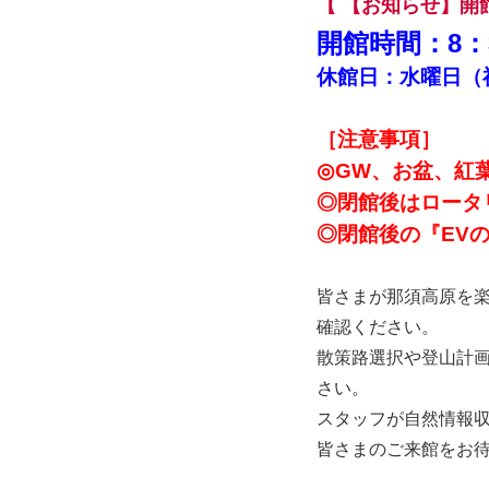
【 【お知らせ】開
開館時間：8：3
休館日：水曜日（
［注意事項］
◎GW、お盆、紅
◎閉館後はロータ
◎閉館後の『EV
皆さまが那須高原を
確認ください。
散策路選択や登山計
さい。
スタッフが自然情報
皆さまのご来館をお