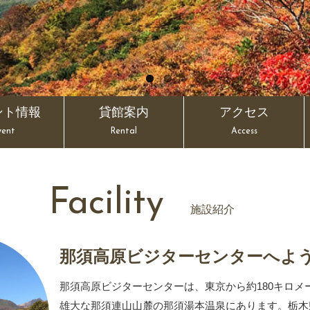
ント情報
貸館案内
アクセス
vent
Rental
Access
Facility
施設紹介
那須高原ビジターセンターへ
よ
那須高原ビジターセンターは、東京から約180キロメ
雄大な那須連山山麓の那須湯本温泉にあります。栃木